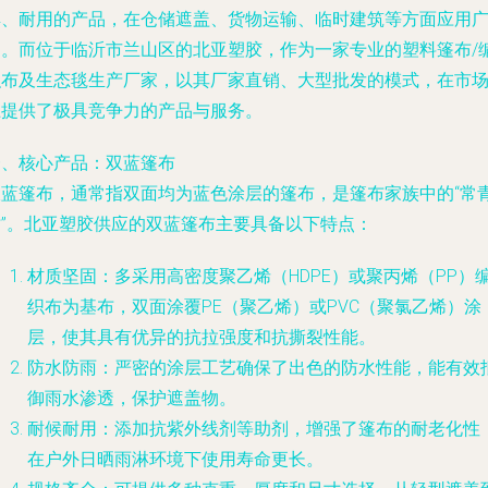
典、耐用的产品，在仓储遮盖、货物运输、临时建筑等方面应用
泛。而位于临沂市兰山区的北亚塑胶，作为一家专业的塑料篷布/
织布及生态毯生产厂家，以其厂家直销、大型批发的模式，在市
上提供了极具竞争力的产品与服务。
一、核心产品：双蓝篷布
双蓝篷布，通常指双面均为蓝色涂层的篷布，是篷布家族中的“常
树”。北亚塑胶供应的双蓝篷布主要具备以下特点：
材质坚固：多采用高密度聚乙烯（HDPE）或聚丙烯（PP）
织布为基布，双面涂覆PE（聚乙烯）或PVC（聚氯乙烯）涂
层，使其具有优异的抗拉强度和抗撕裂性能。
防水防雨：严密的涂层工艺确保了出色的防水性能，能有效
御雨水渗透，保护遮盖物。
耐候耐用：添加抗紫外线剂等助剂，增强了篷布的耐老化性
在户外日晒雨淋环境下使用寿命更长。