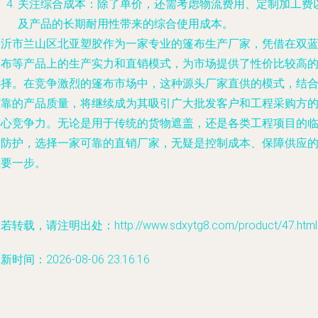
关注综合成本：除了单价，还需考虑物流费用、定制加工费
及产品的长期耐用性带来的综合使用成本。
临沂市兰山区北亚塑胶作为一家专业的篷布生产厂家，凭借在双
篷布等产品上的生产实力和直销模式，为市场提供了性价比较高
选择。在竞争激烈的篷布市场中，这种源头厂家直供的模式，结
可靠的产品质量，将继续成为其吸引广大批发客户和工程采购方
核心竞争力。无论是用于传统的货物遮盖，还是各类工程项目的
时防护，选择一家可靠的直销厂家，无疑是控制成本、保障供应
重要一步。
若转载，请注明出处：http://www.sdxytg8.com/product/47.html
新时间：2026-08-06 23:16:16