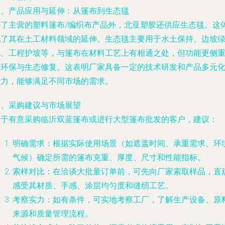
三、产品应用与延伸：从篷布到生态毯
除了主营的塑料篷布/编织布产品外，北亚塑胶还供应生态毯。这
现了其在土工材料领域的延伸。生态毯主要用于水土保持、边坡
化、工程护坡等，与篷布在材料工艺上有相通之处，但功能更侧
于环保与生态修复。这表明厂家具备一定的技术研发和产品多元
能力，能够满足不同市场的需求。
四、采购建议与市场展望
对于有意采购临沂双蓝篷布或进行大型篷布批发的客户，建议：
明确需求：根据实际使用场景（如遮盖时间、承重需求、环
气候）确定所需的篷布克重、厚度、尺寸和性能指标。
索样对比：在洽谈大批量订单前，可先向厂家索取样品，直
感受其材质、手感、涂层均匀度和缝纫工艺。
考察实力：如有条件，可实地考察工厂，了解生产设备、原
来源和质量管理流程。